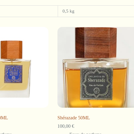
0,5 kg
50ML
Shérazade 50ML
100,00
€