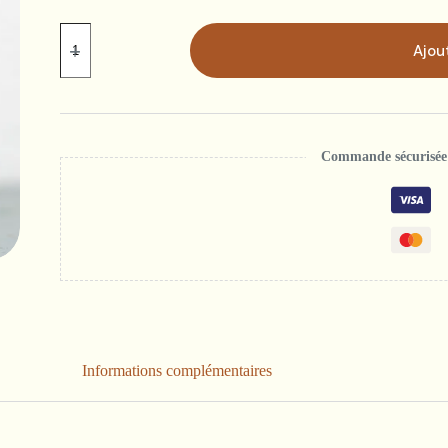
quantité
de
Ajou
Tabac
Blond
Commande sécurisée 
Informations complémentaires