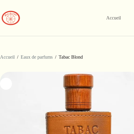
Passer
au
contenu
Accueil
Accueil
/
Eaux de parfums
/
Tabac Blond