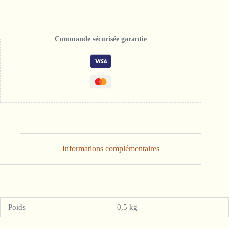
de
santal
50ML
Commande sécurisée garantie
Informations complémentaires
Poids
0,5 kg