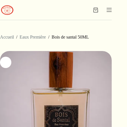
Passer
au
Panier
contenu
d’achat
Accueil
/
Eaux Première
/
Bois de santal 50ML