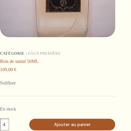
CATÉGORIE :
EAUX PREMIÈRE
Bois de santal 50ML
100,00
€
Soliflore
En stock
quantité
Ajouter au panier
de
Bois