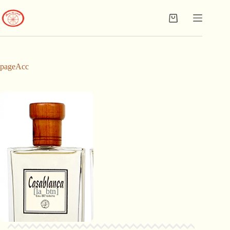
pageAcc
[la_btn]